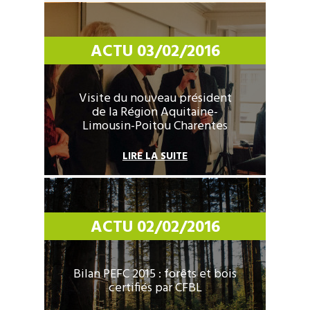
VENTES GROUPÉES
ACTU 03/02/2016
ACTUALITÉS
CONTACT
Visite du nouveau président
de la Région Aquitaine-
Limousin-Poitou Charentes
LIRE LA SUITE
ACTU 02/02/2016
Bilan PEFC 2015 : forêts et bois
certifiés par CFBL