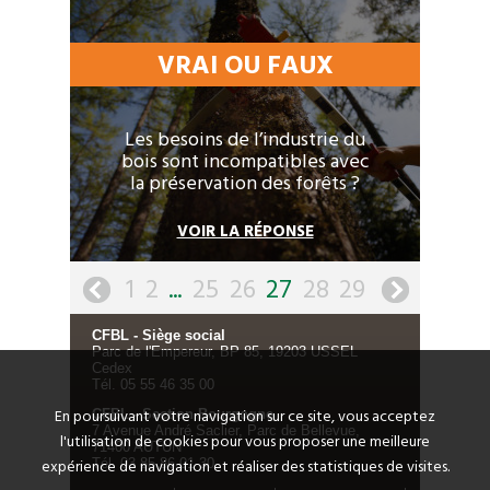
VRAI OU FAUX
Les besoins de l’industrie du
bois sont incompatibles avec
la préservation des forêts ?
VOIR LA RÉPONSE
1
2
...
25
26
27
28
29
CFBL - Siège social
Parc de l'Empereur, BP 85, 19203 USSEL
Cedex
Tél. 05 55 46 35 00
En poursuivant votre navigation sur ce site, vous acceptez
CFBL - Section Bourgogne
7 Avenue André Saclier, Parc de Bellevue,
l'utilisation de cookies pour vous proposer une meilleure
71400 AUTUN
expérience de navigation et réaliser des statistiques de visites.
Tél. 03 85 86 01 30