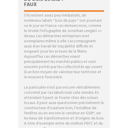
VENTES GROUPÉES
FAUX
S'ils restent assez peu médiatisés, de
ACTUALITÉS
nombreux labels " bois de pays " ont pourtant
vu le jour en France ces derniers mois, comme
le révèle l'infographie de Jonathan Lenglet ci-
dessus. Les démarches entreprises sont
CONTACT
exemplaires même si elle s'accompagnent
aussi d'un travail de traçabilité difficile et
exigeant pour les acteurs de la filière.
Aujourd'hui ces démarches visent
principalement les marchés publics et sont
souvent portés par les collectivités qui voient
là un bon moyen de valoriser leur territoire et
la ressource forestière.
Le particulier n'est pas encore véritablement
concerné par ces labels mais cela viendra. En
attendant il peut se fournir chez des scieurs
locaux. Il peut aussi questionner précisément le
constructeur d'ossature bois, l'installeur de
fenêtre ou en encore le vendeur en GSB*, sur
les lieux de transformation et d'origine du bois.
A titre d'exemple entre du mélèze PEFC et du