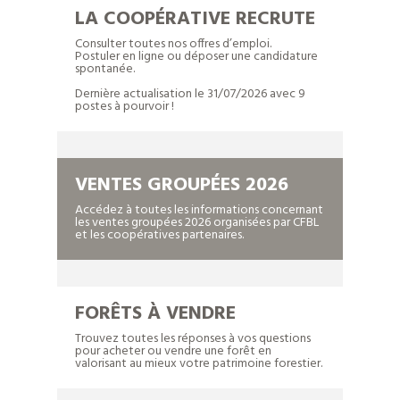
ACTU 16/07/2026
LA COOPÉRATIVE RECRUTE
Consulter toutes nos offres d’emploi.
Postuler en ligne ou déposer une candidature
spontanée.
Le dernier CFBL Info de juillet vient de sortir !
Dernière actualisation le 31/07/2026 avec 9
postes à pourvoir !
VRAI OU FAUX ?
VENTES GROUPÉES 2026
Les coupes rases, une plaie indélébile dans le
Accédez à toutes les informations concernant
les ventes groupées 2026 organisées par CFBL
paysage ?
et les coopératives partenaires.
FORÊTS À VENDRE
Trouvez toutes les réponses à vos questions
pour acheter ou vendre une forêt en
valorisant au mieux votre patrimoine forestier.