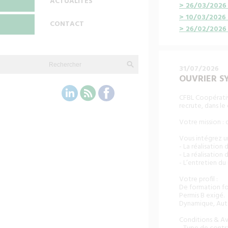
ACTUALITÉS
> 26/03/2026 
> 10/03/2026 
CONTACT
> 26/02/2026 
31/07/2026
OUVRIER SY
CFBL Coopérativ
recrute, dans le
Votre mission : 
Vous intégrez un
- La réalisation
- La réalisation
- L’entretien du 
Votre profil :
De formation for
Permis B exigé.
Dynamique, Auto
Conditions & Av