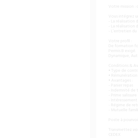
Votre mission : 
Vous intégrez un
- La réalisation
- La réalisation
- L’entretien du 
Votre profil :
De formation for
Permis B exigé.
Dynamique, Auto
Conditions & Av
• Type de contra
• Rémunération 
• Avantages :
- Panier repas
- Indemnité de t
- Prime salissure
- Intéressement
- Régime de ret
- Mutuelle famil
Poste à pourvoir
Transmettez vot
CEDEX