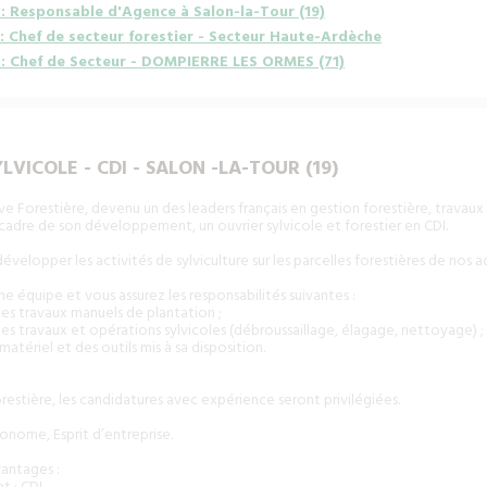
: Responsable d'Agence à Salon-la-Tour (19)
: Chef de secteur forestier - Secteur Haute-Ardèche
: Chef de Secteur - DOMPIERRE LES ORMES (71)
LVICOLE - CDI - SALON -LA-TOUR (19)
e Forestière, devenu un des leaders français en gestion forestière, travaux
 cadre de son développement, un ouvrier sylvicole et forestier en CDI.
développer les activités de sylviculture sur les parcelles forestières de nos 
e équipe et vous assurez les responsabilités suivantes :
 des travaux manuels de plantation ;
 des travaux et opérations sylvicoles (débroussaillage, élagage, nettoyage) ;
matériel et des outils mis à sa disposition.
estière, les candidatures avec expérience seront privilégiées.
nome, Esprit d’entreprise.
antages :