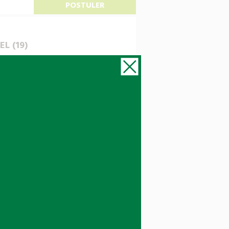
POSTULER
EL (19)
eaders français en gestion
-Rhône-Alpes, et Bourgogne
ins, à ceux de leurs propriétés
assurez les responsabilités et
ion et leur engagement à long