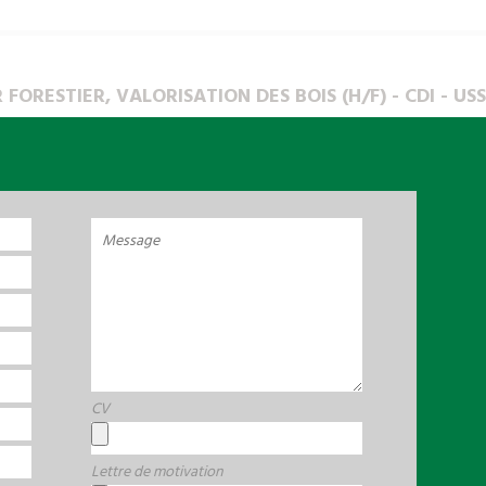
 FORESTIER, VALORISATION DES BOIS (H/F) - CDI - USS
s 1973 des propriétaires forestiers passionnés, le groupe CFBL est un des l
 250 collaborateurs implantés localement en Nouvelle Aquitaine, Auvergne
roposent aux adhérents une offre de service complète adaptée à leurs beso
aux défis du changement climatique.
e) Conseiller forestier en valorisation des bois en CDI temps complet.
opper les activités de valorisation des bois sur le territoire de l’agence.
nce et rattaché(e) au Directeur d’Agence, vous intégrez une équipe et vous 
s :
développer le portefeuille des adhérents ;
liens solides avec les propriétaires adhérents afin de garantir leur satisfact
e, organiser et contrôler les chantiers de valorisation des bois ;
CV
ncadrer des équipes sous-traitantes ;
stique et la commercialisation des bois du secteur d’affectation ;
e financière des chantiers de valorisation des bois ;
 réalisation d’objectifs.
Lettre de motivation