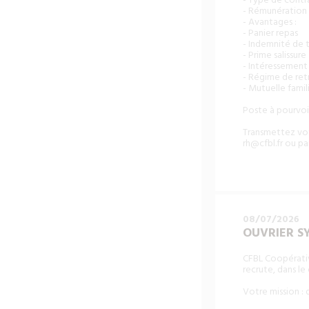
- Type de contra
- Rémunération 
- Avantages :
- Panier repas
- Indemnité de t
- Prime salissure
- Intéressement
- Régime de ret
- Mutuelle famil
Poste à pourvoi
Transmettez vot
rh@cfbl.fr
ou par
08/07/2026
OUVRIER SY
CFBL Coopérativ
recrute, dans le
Votre mission : 