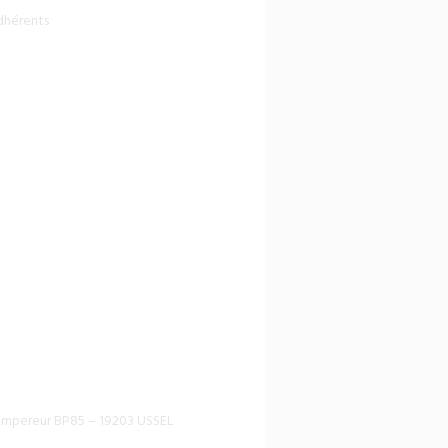
adhérents
l’Empereur BP85 – 19203 USSEL