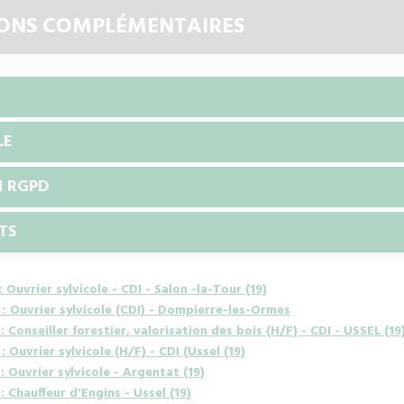
ONS COMPLÉMENTAIRES
LE
N RGPD
TS
 Ouvrier sylvicole - CDI - Salon -la-Tour (19)
: Ouvrier sylvicole (CDI) - Dompierre-les-Ormes
 Conseiller forestier, valorisation des bois (H/F) - CDI - USSEL (19
 Ouvrier sylvicole (H/F) - CDI (Ussel (19)
 Ouvrier sylvicole - Argentat (19)
 Chauffeur d'Engins - Ussel (19)