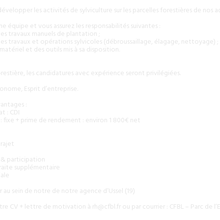
développer les activités de sylviculture sur les parcelles forestières de nos 
e équipe et vous assurez les responsabilités suivantes :
 des travaux manuels de plantation ;
 des travaux et opérations sylvicoles (débroussaillage, élagage, nettoyage) ;
matériel et des outils mis à sa disposition.
estière, les candidatures avec expérience seront privilégiées.
nome, Esprit d’entreprise.
antages :
t : CDI
: fixe + prime de rendement : environ 1 800€ net
rajet
 & participation
raite supplémentaire
iale
 au sein de notre de notre agence d’Ussel (19)
re CV + lettre de motivation à
rh@cfbl.fr
ou par courrier : CFBL – Parc de 