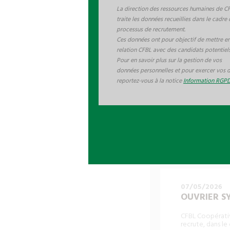
Votre profil :
La direction des ressources humaines de C
• Diplôme : BTS
traite les données recueillies dans le cadre
• Qualités : aut
processus de recrutement.
• Une première e
• Maîtrise des o
Ces données ont pour objectif de mettre e
• Permis B requi
relation CFBL avec des candidats potentiels
Pour en savoir plus sur la gestion de vos
Conditions prop
données personnelles et pour exercer vos d
- Rémunération :
- Mutuelle + int
reportez-vous à la notice
Information RGP
- Tickets restau
- Véhicule de se
Poste basé à l'A
Pour candidater
07/05/2026
OUVRIER SYL
CFBL Coopérativ
recrute, dans le