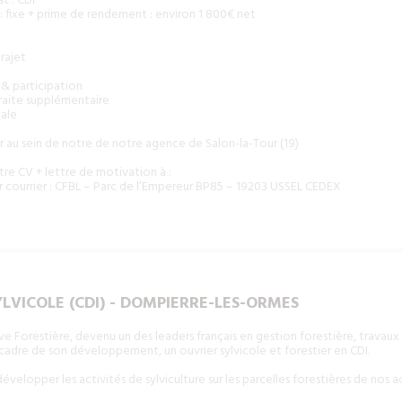
t : CDI
: fixe + prime de rendement : environ 1 800€ net
rajet
 & participation
raite supplémentaire
iale
r au sein de notre de notre agence de Salon-la-Tour (19)
re CV + lettre de motivation à :
 courrier : CFBL – Parc de l’Empereur BP85 – 19203 USSEL CEDEX
LVICOLE (CDI) - DOMPIERRE-LES-ORMES
e Forestière, devenu un des leaders français en gestion forestière, travaux
 cadre de son développement, un ouvrier sylvicole et forestier en CDI.
développer les activités de sylviculture sur les parcelles forestières de nos 