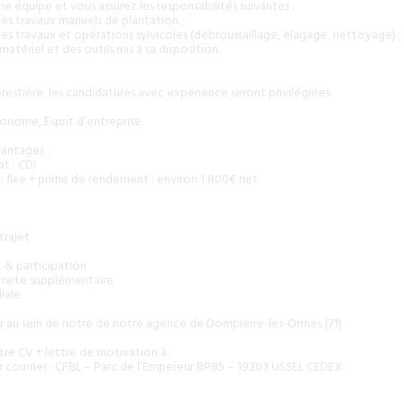
e équipe et vous assurez les responsabilités suivantes :
 des travaux manuels de plantation ;
 des travaux et opérations sylvicoles (débroussaillage, élagage, nettoyage) ;
matériel et des outils mis à sa disposition.
estière, les candidatures avec expérience seront privilégiées.
nome, Esprit d’entreprise.
antages :
t : CDI
: fixe + prime de rendement : environ 1 800€ net
trajet
 & participation
raite supplémentaire
iale
r au sein de notre de notre agence de Dompierre-les-Ormes (71)
re CV + lettre de motivation à :
 courrier : CFBL – Parc de l’Empereur BP85 – 19203 USSEL CEDEX