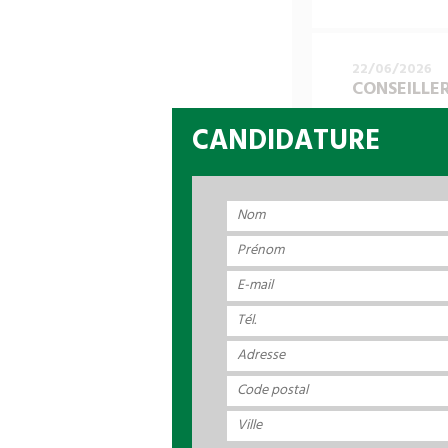
22/06/2026
CONSEILLER
Regroupant depui
CANDIDATURE
forestière. Ses
Franche-Comté p
forestières et 
CFBL recrute un(
Missions : Dével
Au sein de l’age
missions suivante
- Prospecter et 
- Maintenir des 
terme
- Mettre en œuvr
- Optimiser et e
- Suivre la logi
- Suivre la parti
- Contribuer à la