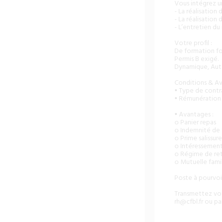
Vous intégrez un
- La réalisation
- La réalisation
- L’entretien du 
Votre profil :
De formation for
Permis B exigé.
Dynamique, Auto
Conditions & Av
• Type de contra
• Rémunération 
• Avantages :
o Panier repas
o Indemnité de 
o Prime salissure
o Intéressement
o Régime de ret
o Mutuelle famil
Poste à pourvoi
Transmettez vot
rh@cfbl.fr
ou par