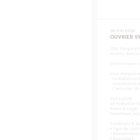
14/04/2026
OUVRIER SY
CFBL Coopérativ
recrute, dans le
Votre mission : 
Vous intégrez un
- La réalisation
- La réalisation
- L’entretien du 
Votre profil :
De formation for
Permis B exigé.
Dynamique, Auto
Conditions & Av
• Type de contra
• Rémunération 
• Avantages :