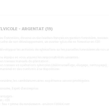
LVICOLE - ARGENTAT (19)
e Forestière, devenu un des leaders français en gestion forestière, travaux
 cadre de son développement, un ouvrier sylvicole et forestier en CDI.
développer les activités de sylviculture sur les parcelles forestières de nos 
e équipe et vous assurez les responsabilités suivantes :
 des travaux manuels de plantation ;
 des travaux et opérations sylvicoles (débroussaillage, élagage, nettoyage) ;
matériel et des outils mis à sa disposition.
estière, les candidatures avec expérience seront privilégiées.
nome, Esprit d’entreprise.
antages :
t : CDI
: fixe + prime de rendement : environ 1 800€ net